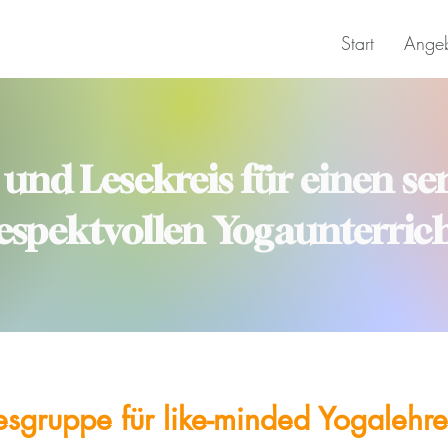
Start
Ange
 und Lesekreis für einen s
espektvollen Yogaunterric
esgruppe für like-minded Yogalehr