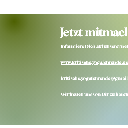
Jetzt mitmach
Informiere Dich auf
unserer
ne
www.kritische.yogalehrende.de
kritische.yogalehrende@gmai
Wir freuen uns von Dir zu hören