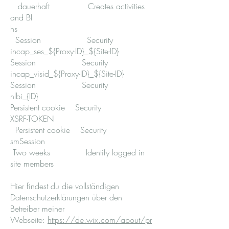
dauerhaft Creates activities
and BI
hs
Session Security
incap_ses_${Proxy-ID}_${Site-ID}
Session Security
incap_visid_${Proxy-ID}_${Site-ID}
Session Security
nlbi_{ID}
Persistent cookie Security
XSRF-TOKEN
Persistent cookie Security
smSession
Two weeks Identify logged in
site members
Hier findest du die vollständigen
Datenschutzerklärungen über den
Betreiber meiner
Webseite:
https://de.wix.com/about/pr